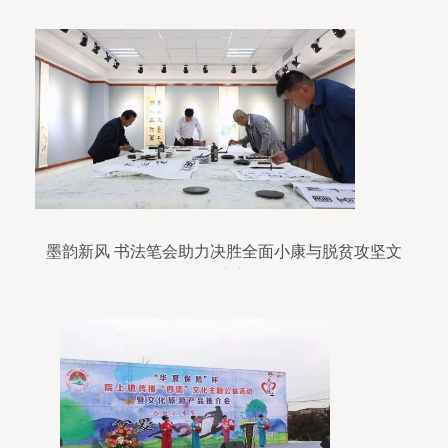
墨韵新风 书法笔会助力决胜全面小康与脱贫攻坚文
化盛宴