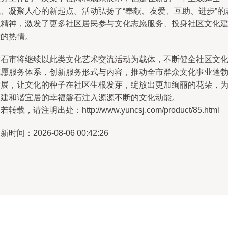
气、凝聚人心的新起点。活动弘扬了“奉献、友爱、互助、进步”的
愿精神，激发了更多社区居民参与文化志愿服务、投身社区文化
设的热情。
磐石市将继续以此类文化艺术交流活动为载体，不断健全社区文
志愿服务体系，创新服务形式与内容，推动全市群众文化事业蓬
发展，让文化的种子在社区生根发芽，绽放出更加绚丽的花朵，
构建和谐宜居的幸福磐石注入源源不断的文化动能。
若转载，请注明出处：http://www.yuncsj.com/product/85.html
新时间：2026-08-06 00:42:26