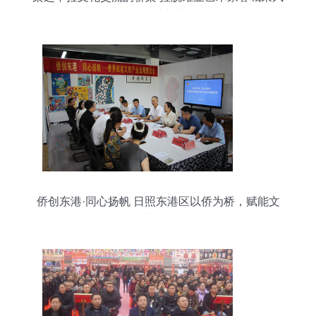
行圆满落幕
侨创东港·同心扬帆 日照东港区以侨为桥，赋能文
创产业扬帆出海