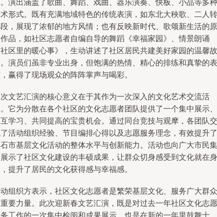
目。演出涵盖了歌曲、舞蹈、戏曲、器乐演奏、快板、小品等多
艺术形式。既有充满地域特色的传统表演，如东北大秧歌、二人
选段，展现了浓郁的地方风情；也有反映新时代、歌颂新生活的
创作品，如社区志愿者自编自导的舞蹈《幸福家园》、情景朗诵
《社区里的暖心事》，生动讲述了社区居民共建美好家园的温馨
事。演员们虽非专业出身，但饱满的热情、精心的排练和真挚的
演，赢得了现场观众的阵阵掌声与喝彩。
本次文艺汇演的核心意义在于其作为一次深入的文化艺术交流活
动。它为分散在各个社区的文化志愿者团队提供了一个集中展示
相互学习、共同提高的宝贵机会。通过同台竞技与观摩，各团队
流了活动组织经验、节目编排心得以及志愿服务理念，有效提升
磐石市基层文化活动的整体水平与创新能力。活动也向广大市民
中展示了社区文化建设的丰硕成果，让群众切身感受到文化就在
边，提升了居民的文化获得感与幸福感。
活动组织方表示，社区文化志愿者是繁荣基层文化、服务广大群
的重要力量。此次迎新春文艺汇演，既是对过去一年社区文化志
服务工作的一次集中检阅和成果展示，也是在新的一年里鼓舞士