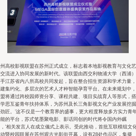
苏州高校影视联盟在苏州正式成立，标志着本地影视教育与文化
术交流进入协同发展的新时代。该联盟由西交利物浦大学（西浦
携手江苏省内八所高校共同发起，旨在整合招生资源和学术力量
构建集约化、多层次的艺术人才种智能孕育平台。在未来规划中
联盟将通过跨校园师资分享、课程共建、项目实战育人等形式，
建学思互鉴青年扶持体系，为苏州及长三角影视文化产业发展挖
新劲匠。'这不仅是一个教育界的盛事，更大程度释放多方实力青
才能的平台，苏式笔墨聚电影、影话同创的时代将令国内外瞩
目，'相关发言人在成立儀式上表示。受此推动，首批互联模组文
活动暨校园联展在苏州观古光影街开幕，设有28处作品区，集摄