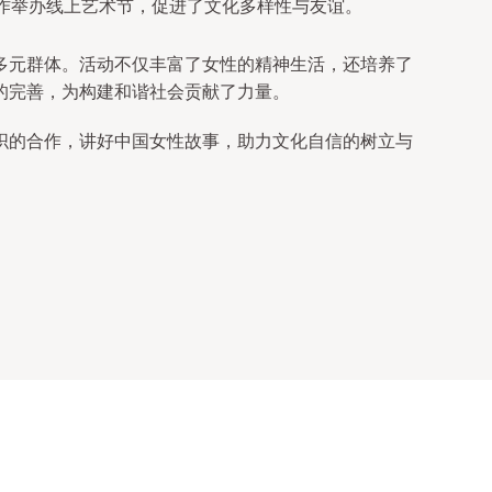
合作举办线上艺术节，促进了文化多样性与友谊。
多元群体。活动不仅丰富了女性的精神生活，还培养了
的完善，为构建和谐社会贡献了力量。
织的合作，讲好中国女性故事，助力文化自信的树立与