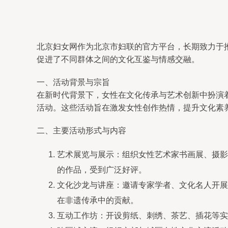
北京妇女网作为北京市妇联的官方平台，长期致力于
促进了不同群体之间的文化互鉴与情感交融。
一、活动背景与宗旨
在新时代背景下，女性在文化传承与艺术创新中扮演
活动。这些活动旨在激发女性创作热情，提升文化素
二、主要活动形式与内容
艺术展览与展示：组织女性艺术家书画展、摄影
的作品，受到广泛好评。
文化沙龙与讲座：邀请专家学者、文化名人开展
在非遗传承中的贡献。
互动工作坊：开设剪纸、刺绣、茶艺、插花等实