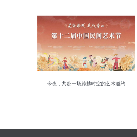
享文化艺术盛宴
今夜，共赴一场跨越时空的艺术邀约