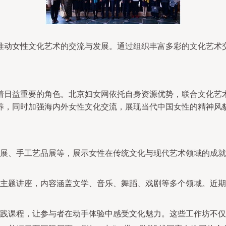
推动女性文化艺术的交流与发展。通过组织丰富多彩的文化艺术
着日益重要的角色。北京妇女网依托自身资源优势，联合文化艺
养，同时加强海内外女性文化交流，展现当代中国女性的精神风
展、手工艺品展等，展示女性在传统文化与现代艺术领域的成就
主题讲座，内容涵盖文学、音乐、舞蹈、戏剧等多个领域。近期
践课程，让参与者在动手体验中感受文化魅力。这些工作坊不仅