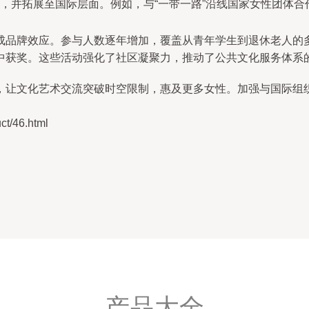
，并拓展至国际层面。例如，与“一带一路”沿线国家女性团体
成品牌效应。参与人数逐年增加，覆盖从青年学生到退休老人的
中获奖。这些活动强化了社区凝聚力，推动了公共文化服务体系
，让文化艺术交流突破时空限制，惠及更多女性。加强与国际组
/46.html
产品大全