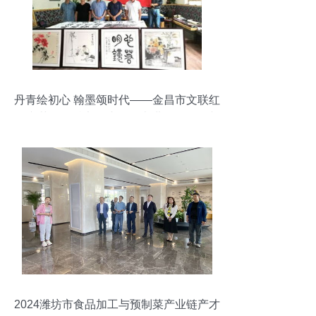
丹青绘初心 翰墨颂时代——金昌市文联红
色文艺轻骑兵书画小分队走进下汤民俗文
化村及金川公司二矿区
2024潍坊市食品加工与预制菜产业链产才