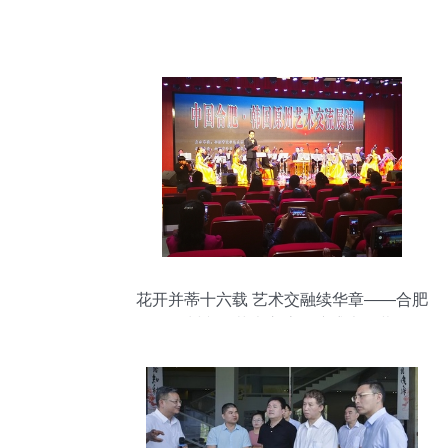
花开并蒂十六载 艺术交融续华章——合肥
原州文化艺术交流展演盛大开幕