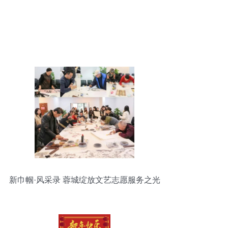
新巾帼·风采录 蓉城绽放文艺志愿服务之光