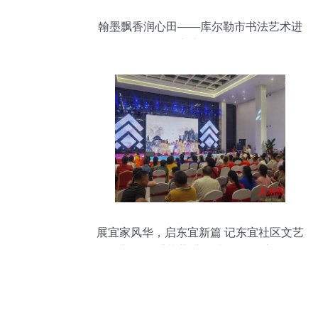
翰墨飘香润心田——库尔勒市书法艺术进
校园交流活动侧记
展宜家风华，启东宜新篇 记东宜社区文艺
汇演暨“牵手芙蓉”广场文化月月演活动