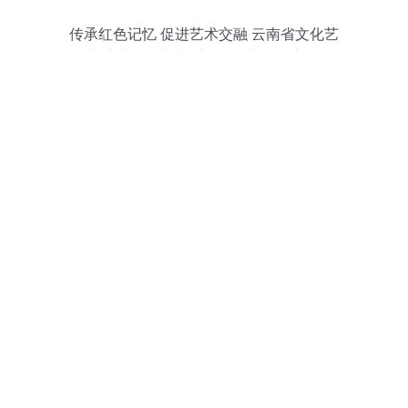
传承红色记忆 促进艺术交融 云南省文化艺
术交流协会将举办重走红军长征路主题活
动