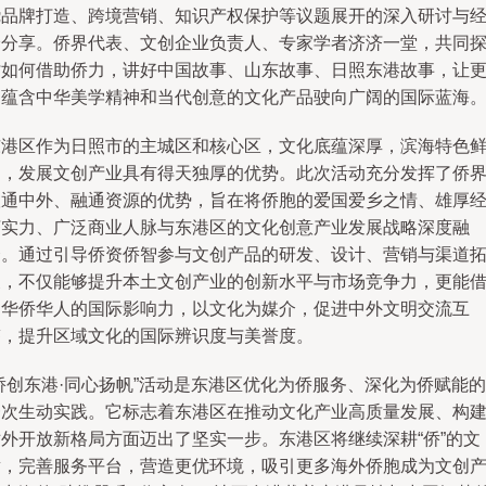
绕品牌打造、跨境营销、知识产权保护等议题展开的深入研讨与
验分享。侨界代表、文创企业负责人、专家学者济济一堂，共同
讨如何借助侨力，讲好中国故事、山东故事、日照东港故事，让
多蕴含中华美学精神和当代创意的文化产品驶向广阔的国际蓝海
东港区作为日照市的主城区和核心区，文化底蕴深厚，滨海特色
明，发展文创产业具有得天独厚的优势。此次活动充分发挥了侨
联通中外、融通资源的优势，旨在将侨胞的爱国爱乡之情、雄厚
济实力、广泛商业人脉与东港区的文化创意产业发展战略深度融
合。通过引导侨资侨智参与文创产品的研发、设计、营销与渠道
展，不仅能够提升本土文创产业的创新水平与市场竞争力，更能
助华侨华人的国际影响力，以文化为媒介，促进中外文明交流互
鉴，提升区域文化的国际辨识度与美誉度。
侨创东港·同心扬帆”活动是东港区优化为侨服务、深化为侨赋能的
一次生动实践。它标志着东港区在推动文化产业高质量发展、构
对外开放新格局方面迈出了坚实一步。东港区将继续深耕“侨”的文
章，完善服务平台，营造更优环境，吸引更多海外侨胞成为文创