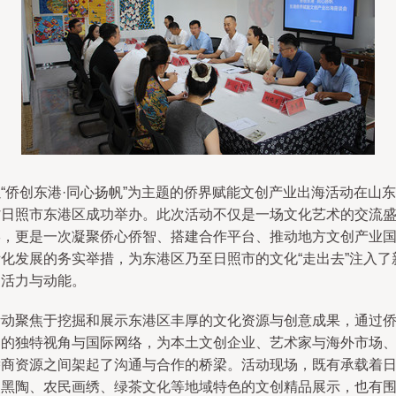
“侨创东港·同心扬帆”为主题的侨界赋能文创产业出海活动在山东
省日照市东港区成功举办。此次活动不仅是一场文化艺术的交流
宴，更是一次凝聚侨心侨智、搭建合作平台、推动地方文创产业
际化发展的务实举措，为东港区乃至日照市的文化“走出去”注入了
的活力与动能。
活动聚焦于挖掘和展示东港区丰厚的文化资源与创意成果，通过
界的独特视角与国际网络，为本土文创企业、艺术家与海外市场
侨商资源之间架起了沟通与合作的桥梁。活动现场，既有承载着
照黑陶、农民画绣、绿茶文化等地域特色的文创精品展示，也有